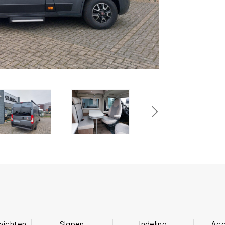
wichten
Slapen
Indeling
Acc