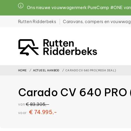
Ons nieuwe vouwwagenmerk PureCamp #ONE vanaf 
Rutten Ridderbeks
Caravans, campers en vouwwag
File
must
exist
HOME
ACTUEEL AANBOD
CARADO CV 640 PRO (MEGA DEAL)
and
be
Carado CV 640 PRO
placed
inside
€ 83.305,-
van:
€ 74.995,-
the
voor:
assets
folder