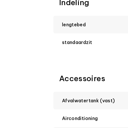
Indeling
lengtebed
standaardzit
Accessoires
Afvalwatertank (vast)
Airconditioning