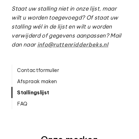
6191 PS
Staat uw stalling niet in onze lijst, maar
Loolaan
De Koningstraat 7
Koningslust
06
wilt u worden toegevoegd? Of staat uw
5984 NG
inf
stalling wél in de lijst en wilt u worden
www
verwijderd of gegevens aanpassen? Mail
T. van Creij
Boekelsebaan 6
Landhorst
06-
dan naar
info@ruttenridderbeks.nl
5445 NG
van
www
Contactformulier
Fam. Van Meijl
Burg. Vogelslaan 4
Leende
5595 XH
Afspraak maken
Fam. Meuwissen
Annendaalderweg 97a
Ma
Stallingslijst
6105 AS
FAQ
Mevr. Coenen
Veestraat 15
Maria Hoop
06
6105 AB
Rooijakkers
Wilhelminastraat 21
Mariahout