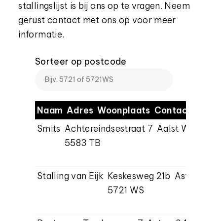
stallingslijst is bij ons op te vragen. Neem
gerust contact met ons op voor meer
informatie.
Sorteer op postcode
Naam
Adres
Woonplaats
Contact
Cara
Smits
Achtereindsestraat 7
Aalst Waalre
0
5583 TB
i
w
Stalling van Eijk
Keskesweg 21b
Asten
06-
5721 WS
inf
www