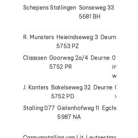
Schepens Stallingen
Sonseweg 33
Best
04
5681 BH
in
ww
R. Munsters
Heieindseweg 3
Deurne
0493
5753 PZ
trans
Claassen
Goorweg 2a/4
Deurne
0493-32
5752 PR
info@cara
www.cara
J. Kanters
Bakelseweg 32
Deurne
06-546
5752 PD
wilbert
Stalling 077
Gielenhofweg 11
Egchel
06-1
5987 NA
info@
https:
Caravanstalling van Lit
Leutsestraat 10
Ga