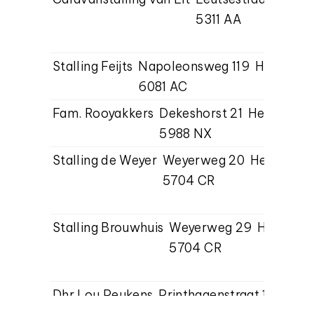
5311 AA
Stalling Feijts
Napoleonsweg 119
Haelen
0
6081 AC
m
Fam. Rooyakkers
Dekeshorst 21
Helden
06
5988 NX
Stalling de Weyer
Weyerweg 20
Helmond
5704 CR
Stalling Brouwhuis
Weyerweg 29
Helmond
5704 CR
Dhr Lou Peukens
Printhagenstraat 17
Klein