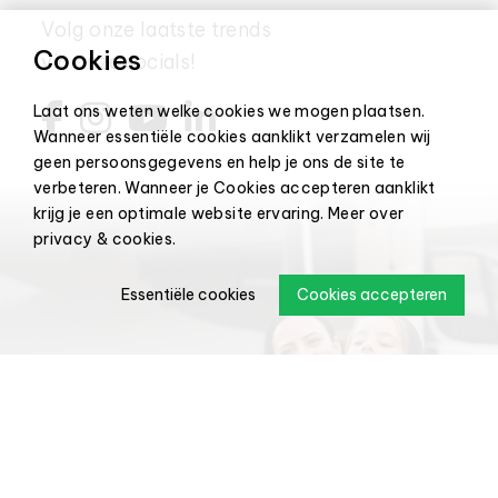
6109 AC
Volg onze laatste trends
Cookies
via onze socials!
P. Colbers
Blakterweg 5
Oirlo
06-22252
5808 BL
Laat ons weten welke cookies we mogen plaatsen.
Wanneer essentiële cookies aanklikt verzamelen wij
Stalling de Winterslaap
In den Moel 2
Oirs
geen persoonsgegevens en help je ons de site te
6438 KS
verbeteren. Wanneer je Cookies accepteren aanklikt
krijg je een optimale website ervaring.
Meer over
Roefs
Oude Grindweg 77b
Oirschot
06-2
privacy & cookies
.
5688 MA
info@c
www.c
Essentiële cookies
Cookies accepteren
A2 Camperstalling
Bientjesweg 7
Ospel N
6035 RW
aaa Stalling
Broeklaan 99
Reuver
06-469
5953 NA
https://