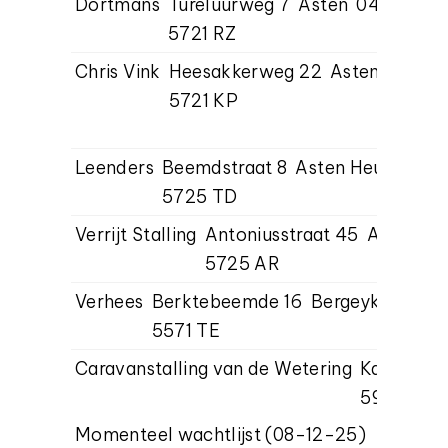
Dortmans
Tureluurweg 7
Asten
0493-49
5721 RZ
Chris Vink
Heesakkerweg 22
Asten
0493-
5721 KP
chris@
www.ga
Leenders
Beemdstraat 8
Asten Heusden
0
5725 TD
c
Verrijt Stalling
Antoniusstraat 45
Asten He
5725 AR
Verhees
Berktebeemde 16
Bergeyk
0497-
5571 TE
Caravanstalling van de Wetering
Kampweg
5986 NP
Momenteel wachtlijst (08-12-25)