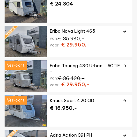
€ 24.304,-
Eriba Nova Light 465
€ 35.980,-
van:
€ 29.950,-
voor:
Verkocht
Eriba Touring 430 Urban - ACTIE
-
€ 36.420,-
van:
€ 29.950,-
voor:
Verkocht
Knaus Sport 420 QD
€ 16.950,-
Adria Action 391 PH