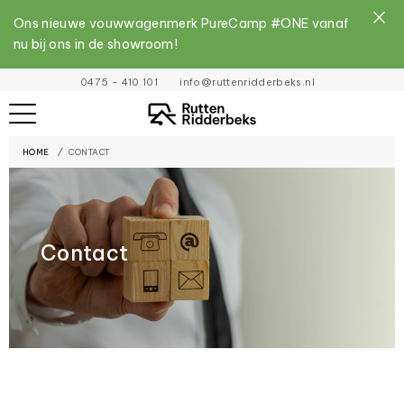
Ons nieuwe vouwwagenmerk PureCamp #ONE vanaf
nu bij ons in de showroom!
File
0475 - 410 101
info@ruttenridderbeks.nl
must
exist
HOME
CONTACT
and
be
placed
inside
Contact
the
assets
folder