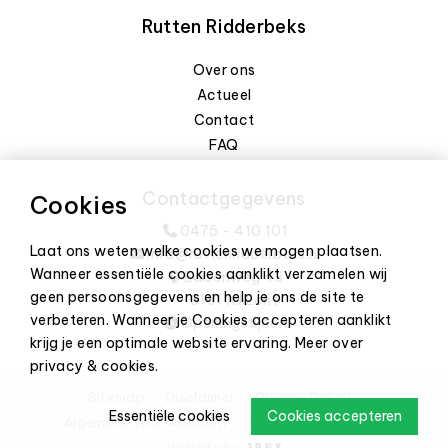
Rutten Ridderbeks
Over ons
Actueel
Contact
FAQ
Contactgegevens
Cookies
0475 - 410 101
Laat ons weten welke cookies we mogen plaatsen.
info@ruttenridderbeks.nl
Wanneer essentiële cookies aanklikt verzamelen wij
Edisonweg 43
geen persoonsgegevens en help je ons de site te
6101 XJ Echt
verbeteren. Wanneer je Cookies accepteren aanklikt
Openingstijden
krijg je een optimale website ervaring.
Meer over
privacy & cookies
.
Sitemap
Disclaimer
Privacy Policy
Essentiële cookies
Cookies accepteren
Algemene voorwaarden
Cookie-instellingen
website by