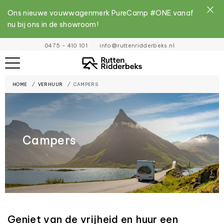
Ons nieuwe vouwwagenmerk PureCamp #ONE vanaf
nu bij ons in de showroom!
File
0475 - 410 101
info@ruttenridderbeks.nl
must
exist
HOME
VERHUUR
CAMPERS
and
be
placed
inside
Campers
the
assets
folder
Geniet van de vrijheid en huur een