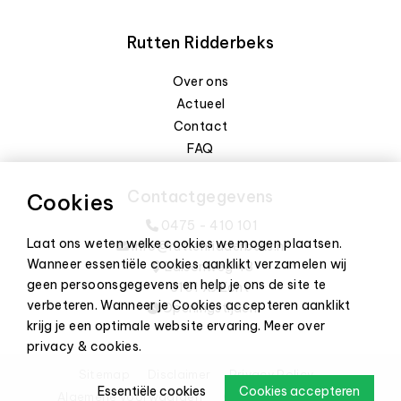
Rutten Ridderbeks
Over ons
Actueel
Contact
FAQ
Contactgegevens
Cookies
0475 - 410 101
Laat ons weten welke cookies we mogen plaatsen.
info@ruttenridderbeks.nl
Wanneer essentiële cookies aanklikt verzamelen wij
Edisonweg 43
geen persoonsgegevens en help je ons de site te
6101 XJ Echt
verbeteren. Wanneer je Cookies accepteren aanklikt
Openingstijden
krijg je een optimale website ervaring.
Meer over
privacy & cookies
.
Sitemap
Disclaimer
Privacy Policy
Essentiële cookies
Cookies accepteren
Algemene voorwaarden
Cookie-instellingen