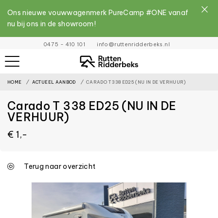
Ons nieuwe vouwwagenmerk PureCamp #ONE vanaf
nu bij ons in de showroom!
File
0475 - 410 101
info@ruttenridderbeks.nl
must
exist
HOME
ACTUEEL AANBOD
CARADO T 338 ED25 (NU IN DE VERHUUR)
and
be
Carado T 338 ED25 (NU IN DE
placed
VERHUUR)
inside
€ 1,-
the
assets
Terug naar overzicht
folder