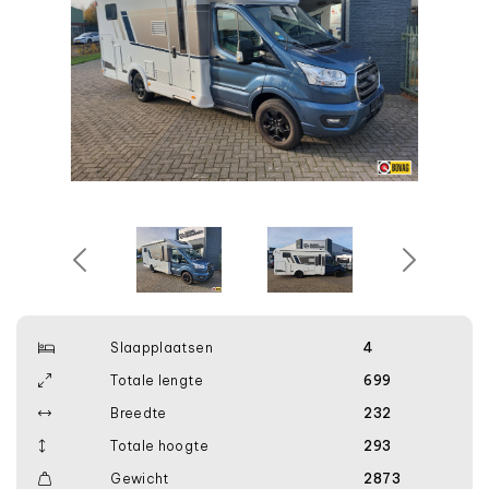
Slaapplaatsen
4
Totale lengte
699
Breedte
232
Totale hoogte
293
Gewicht
2873