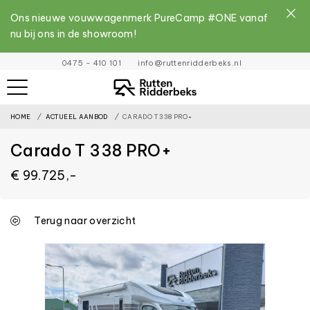
Ons nieuwe vouwwagenmerk PureCamp #ONE vanaf
nu bij ons in de showroom!
File
0475 - 410 101
info@ruttenridderbeks.nl
must
exist
HOME
ACTUEEL AANBOD
CARADO T 338 PRO+
and
be
Carado T 338 PRO+
placed
€ 99.725,-
inside
the
assets
Terug naar overzicht
folder