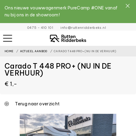
Ons nieuwe vouwwagenmerk PureCamp #ONE vanaf
nu bij ons in de showroom!
File
0475 - 410 101
info@ruttenridderbeks.nl
must
exist
HOME
ACTUEEL AANBOD
CARADO T 448 PRO+ (NU IN DE VERHUUR)
and
be
Carado T 448 PRO+ (NU IN DE
placed
VERHUUR)
inside
€ 1,-
the
assets
Terug naar overzicht
folder