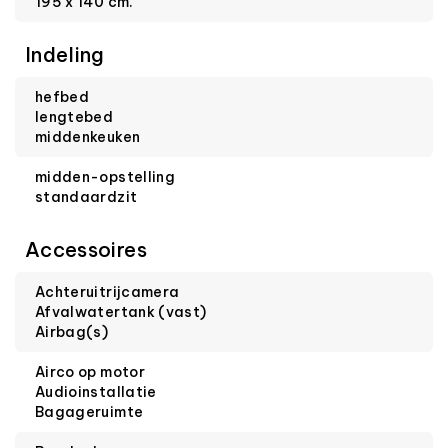
195 x 140 cm.
Indeling
hefbed
lengtebed
middenkeuken
midden-opstelling
standaardzit
Accessoires
Achteruitrijcamera
Afvalwatertank (vast)
Airbag(s)
Airco op motor
Audioinstallatie
Bagageruimte