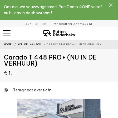
Ons nieuwe vouwwagenmerk PureCamp #ONE vanaf
nu bij ons in de showroom!
File
0475 - 410 101
info@ruttenridderbeks.nl
must
exist
HOME
ACTUEEL AANBOD
CARADO T 448 PRO+ (NU IN DE VERHUUR)
and
be
Carado T 448 PRO+ (NU IN DE
placed
VERHUUR)
inside
€ 1,-
the
assets
Terug naar overzicht
folder