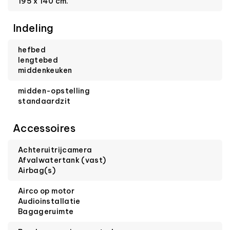
195 x 140 cm.
Indeling
hefbed
lengtebed
middenkeuken
midden-opstelling
standaardzit
Accessoires
Achteruitrijcamera
Afvalwatertank (vast)
Airbag(s)
Airco op motor
Audioinstallatie
Bagageruimte