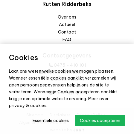
Rutten Ridderbeks
Over ons
Actueel
Contact
FAQ
Contactgegevens
Cookies
0475 - 410 101
Laat ons weten welke cookies we mogen plaatsen.
info@ruttenridderbeks.nl
Wanneer essentiële cookies aanklikt verzamelen wij
Edisonweg 43
geen persoonsgegevens en help je ons de site te
6101 XJ Echt
verbeteren. Wanneer je Cookies accepteren aanklikt
Openingstijden
krijg je een optimale website ervaring.
Meer over
privacy & cookies
.
Sitemap
Disclaimer
Privacy Policy
Essentiële cookies
Cookies accepteren
Algemene voorwaarden
Cookie-instellingen
website by