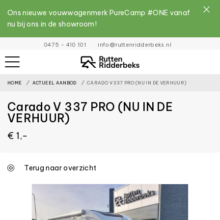
Ons nieuwe vouwwagenmerk PureCamp #ONE vanaf
nu bij ons in de showroom!
File
0475 - 410 101
info@ruttenridderbeks.nl
must
exist
HOME
ACTUEEL AANBOD
CARADO V 337 PRO (NU IN DE VERHUUR)
and
be
Carado V 337 PRO (NU IN DE
placed
VERHUUR)
inside
€ 1,-
the
assets
Terug naar overzicht
folder