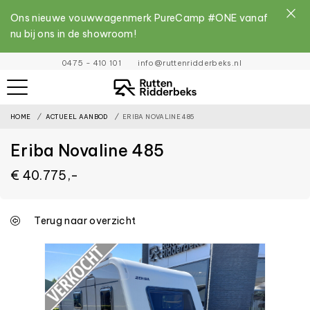
Ons nieuwe vouwwagenmerk PureCamp #ONE vanaf
nu bij ons in de showroom!
File
0475 - 410 101
info@ruttenridderbeks.nl
must
exist
HOME
ACTUEEL AANBOD
ERIBA NOVALINE 485
and
be
Eriba Novaline 485
placed
€ 40.775,-
inside
the
assets
Terug naar overzicht
folder