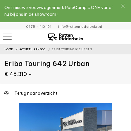
Ons nieuwe vouwwagenmerk PureCamp #ONE vanaf
nu bij ons in de showroom!
File
0475 - 410 101
info@ruttenridderbeks.nl
must
exist
HOME
ACTUEEL AANBOD
ERIBA TOURING 642 URBAN
and
be
Eriba Touring 642 Urban
placed
€ 45.310,-
inside
the
assets
Terug naar overzicht
folder