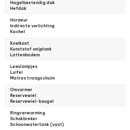
Hagelbestendig dak
Hefdak
Hordeur
Indirecte verlichting
Kachel
Koelkast
Kunststof snijplank
Lattenbodem
Leeslampjes
Luifel
Matras traagschuim
Omvormer
Reservewiel
Reservewiel-beugel
Ringverwarming
Schokbreker
Schoonwatertank (vast)