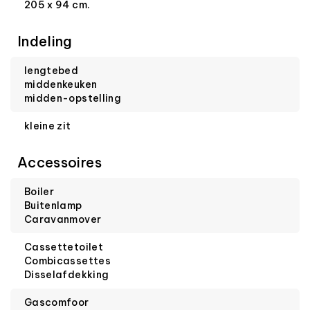
205 x 94 cm.
Indeling
lengtebed
middenkeuken
midden-opstelling
kleine zit
Accessoires
Boiler
Buitenlamp
Caravanmover
Cassettetoilet
Combicassettes
Disselafdekking
Gascomfoor