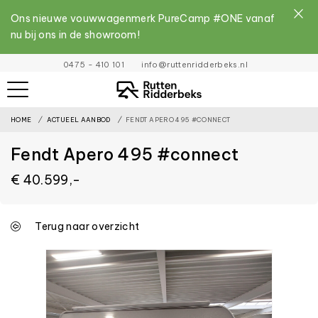
Ons nieuwe vouwwagenmerk PureCamp #ONE vanaf
nu bij ons in de showroom!
File
0475 - 410 101
info@ruttenridderbeks.nl
must
exist
HOME
ACTUEEL AANBOD
FENDT APERO 495 #CONNECT
and
be
Fendt Apero 495 #connect
placed
€ 40.599,-
inside
the
assets
Terug naar overzicht
folder