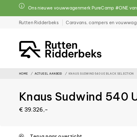
Ons nieuwe vouwwagenmerk PureCamp #ONE vanaf 
Rutten Ridderbeks
Caravans, campers en vouwwag
File
must
exist
HOME
ACTUEEL AANBOD
KNAUS SUDWIND 540 UE BLACK SELECTION
and
be
Knaus Sudwind 540 U
placed
inside
€ 39.326,-
the
assets
folder
Terug naar overzicht