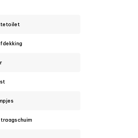
tetoilet
afdekking
r
st
mpjes
 traagschuim