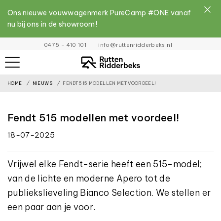
Ons nieuwe vouwwagenmerk PureCamp #ONE vanaf
nu bij ons in de showroom!
File
0475 - 410 101
info@ruttenridderbeks.nl
must
exist
HOME
NIEUWS
FENDT 515 MODELLEN MET VOORDEEL!
and
be
placed
Fendt 515 modellen met voordeel!
inside
18-07-2025
the
assets
Vrijwel elke Fendt-serie heeft een 515-model;
folder
van de lichte en moderne Apero tot de
publiekslieveling Bianco Selection. We stellen er
een paar aan je voor.