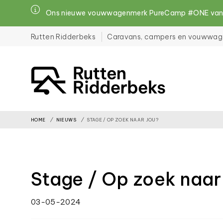
Ons nieuwe vouwwagenmerk PureCamp #ONE vanaf 
Rutten Ridderbeks
Caravans, campers en vouwwag
File
must
exist
HOME
NIEUWS
STAGE / OP ZOEK NAAR JOU?
and
be
placed
Stage / Op zoek naar
inside
the
03-05-2024
assets
folder