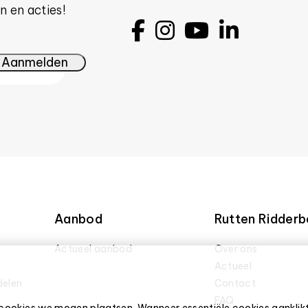
n en acties!
Aanbod
Rutten Ridderb
Actueel aanbod
Over ons
Actueel
delen
Contact
FAQ