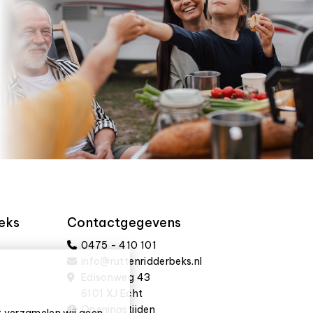
eks
Contactgegevens
0475 - 410 101
info@ruttenridderbeks.nl
Edisonweg 43
6101 XJ Echt
Openingstijden