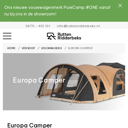
Ons nieuwe vouwwagenmerk PureCamp #ONE vanaf
nu bij ons in de showroom!
File
0475 - 410 101
info@ruttenridderbeks.nl
must
exist
HOME
VERKOOP
VOUWWAGENS
EUROPA CAMPER
and
be
placed
inside
Europa Camper
the
assets
folder
Europa Camper