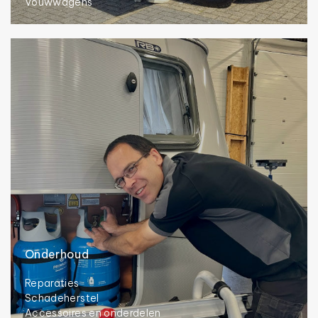
Vouwwagens
Onderhoud
Reparaties
Schadeherstel
Accessoires en onderdelen