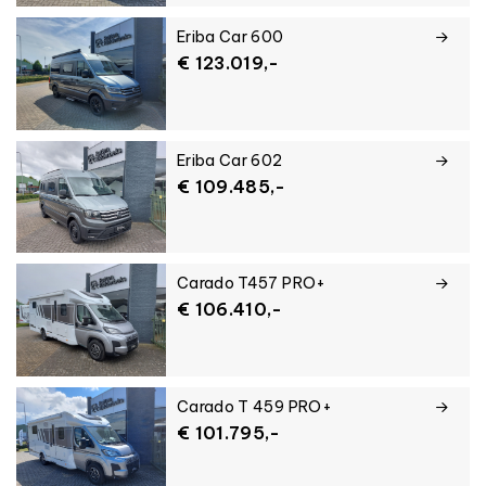
Eriba Car 600
Merk
€ 123.019,-
Bouwjaar
Eriba Car 602
€ 109.485,-
Max. toelaatbaar gewicht
Bereken mijn maximale trekgewicht
Carado T457 PRO+
€ 106.410,-
Kenteken:
Carado T 459 PRO+
Rijbewijs categorie:
€ 101.795,-
B
B+
BE