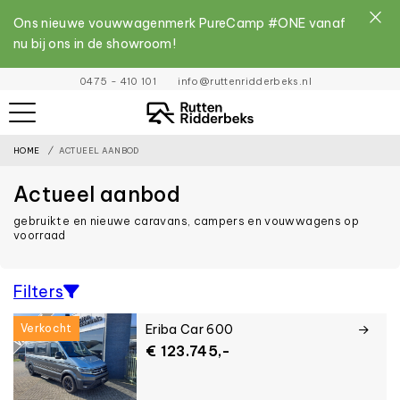
Ons nieuwe vouwwagenmerk PureCamp #ONE vanaf
nu bij ons in de showroom!
File
0475 - 410 101
info@ruttenridderbeks.nl
must
exist
HOME
ACTUEEL AANBOD
and
be
Actueel aanbod
placed
gebruikte en nieuwe caravans, campers en vouwwagens op
inside
voorraad
the
assets
Filters
Sorteer op
folder
Verkocht
Eriba Car 600
Categorie
€ 123.745,-
Conditie